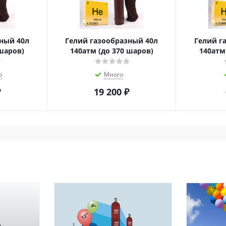
ный 40л
Гелий газообразный 40л
Гелий г
 шаров)
140атм (до 370 шаров)
140атм
о
Много
₽
19 200
₽