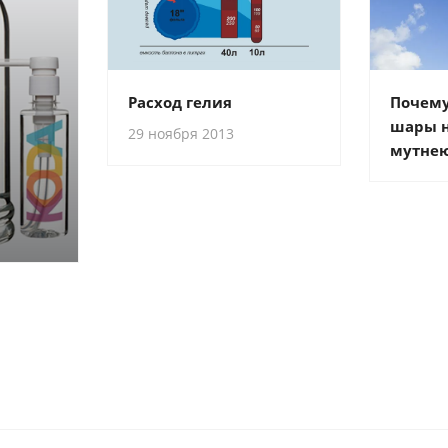
Почем
Расход гелия
шары н
29 ноября 2013
мутне