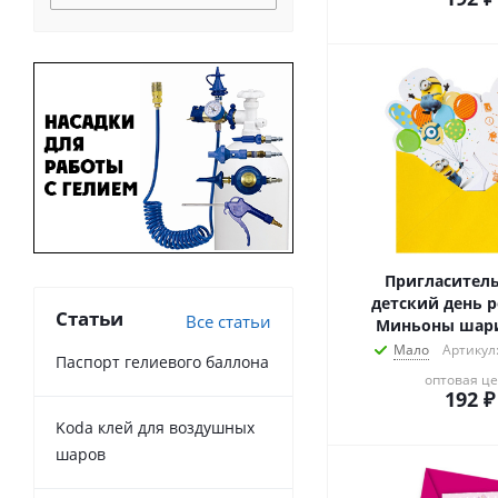
Пригласител
детский день 
Статьи
Все статьи
Миньоны шар
Мало
Артикул
Паспорт гелиевого баллона
оптовая ц
192
₽
Koda клей для воздушных
шаров