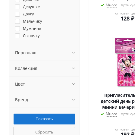
Много
Артикул
Девушке
оптовая ц
Другу
128
₽
Мальчику
Мужчине
Сыночку
Персонаж
Коллекция
Цвет
Пригласител
Бренд
детский день 
Минни Вечери
Много
Артикул
оптовая ц
Сбросить
192
₽