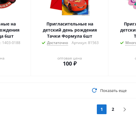
ьные на
Пригласительные на
Приг
рождения
детский день рождения
детски
да 6шт
Тачки Формула 6шт
: 1403-0188
Достаточно
Артикул: 81563
Мног
ена
оптовая цена
100
₽
Показать еще
1
2