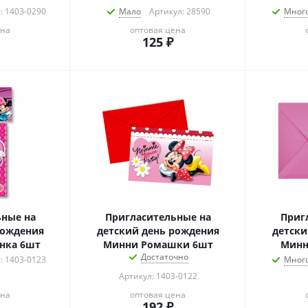
: 1403-0290
Мало
Артикул: 28590
Мног
ена
оптовая цена
125
₽
ьные на
Пригласительные на
Приг
рождения
детский день рождения
детски
нка 6шт
Минни Ромашки 6шт
Минн
Достаточно
: 1403-0123
Мног
Артикул: 1403-0122
ена
оптовая цена
192
₽