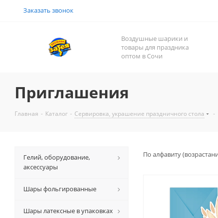
Заказать звонок
Воздушные шарики и
товары для праздника
оптом в Сочи
Приглашения
Главная
-
Каталог
-
Сервировка, украшение праздничного стола
-
По алфавиту (возрастан
Гелий, оборудование,
аксессуары
Шары фольгированные
Шары латексные в упаковках