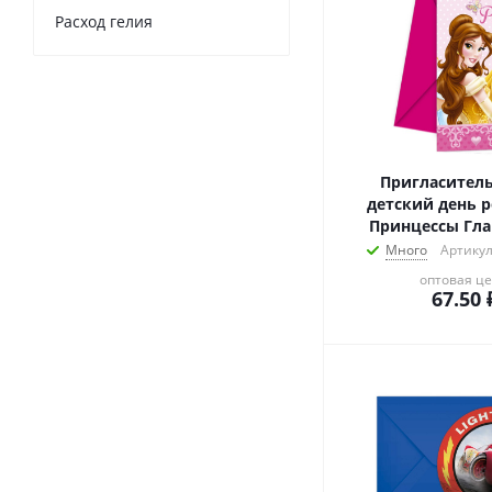
Расход гелия
Пригласител
детский день 
Принцессы Гл
Много
Артикул
оптовая ц
67.50