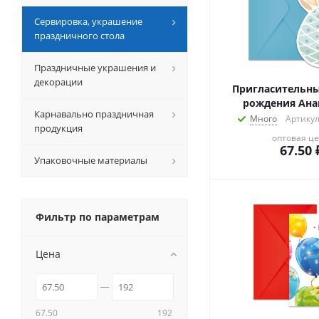
Сервировка, украшение
праздничного стола
Праздничные украшения и
декорации
Пригласительны
рождения Ана
Карнавально праздничная
Много
Артикул
продукция
оптовая ц
67.50
Упаковочные материалы
Фильтр по параметрам
Цена
67.50
192