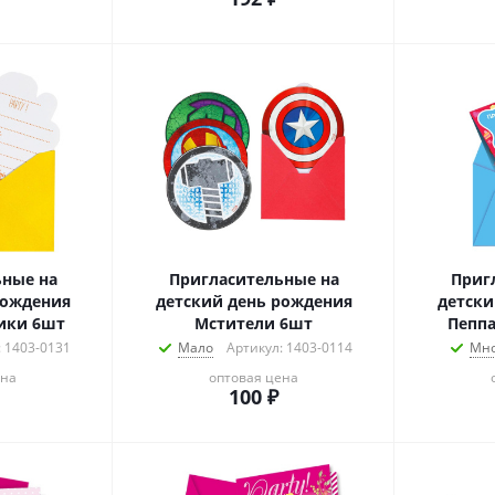
ьные на
Пригласительные на
Приг
рождения
детский день рождения
детски
ики 6шт
Мстители 6шт
Пеппа
: 1403-0131
Мало
Артикул: 1403-0114
Мно
ена
оптовая цена
100
₽