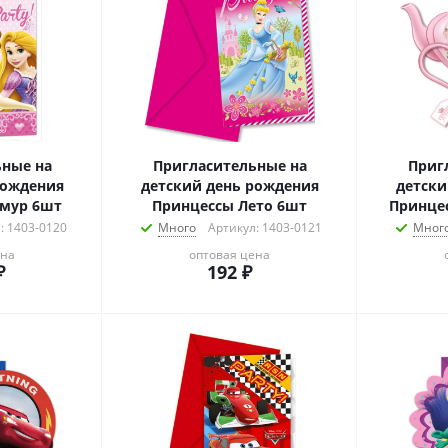
ьные на
Пригласительные на
Приг
рождения
детский день рождения
детски
амур 6шт
Принцессы Лето 6шт
Принце
: 1403-0120
Много
Артикул: 1403-0121
Мног
ена
оптовая цена
₽
192
₽