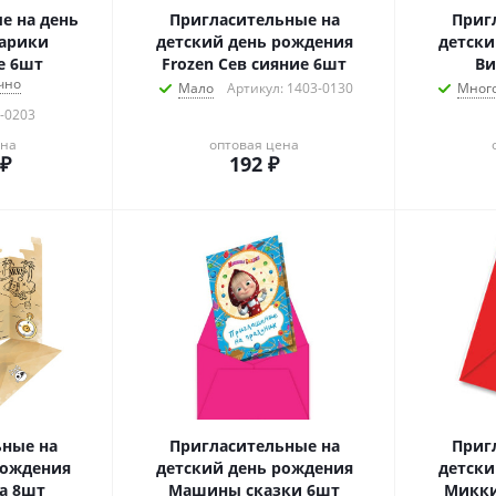
е на день
Пригласительные на
Приг
арики
детский день рождения
детски
е 6шт
Frozen Сев сияние 6шт
Ви
чно
Мало
Артикул: 1403-0130
Мног
-0203
ена
оптовая цена
₽
192
₽
ьные на
Пригласительные на
Приг
рождения
детский день рождения
детски
а 8шт
Машины сказки 6шт
Микки