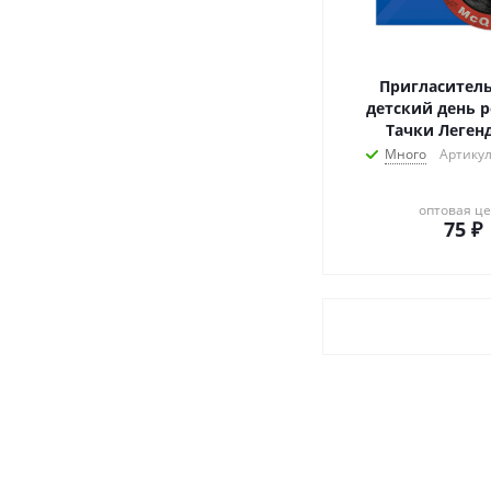
Пригласител
детский день 
Тачки Леген
Много
Артикул
оптовая ц
75
₽