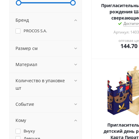
Пригласительны
рождения Ш
сверкающи
Бренд
Достато
PROCOS S.A.
Артикул: 1403
оптовая ц
144.70
Размер см
Материал
Количество в упаковке
шт
Событие
Кому
Пригласител
Внуку
детский день 
Карта Пират
Девочке