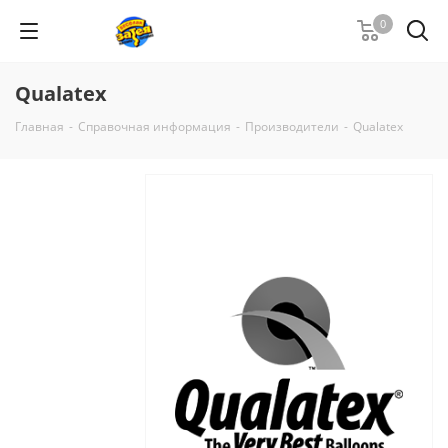
0
Qualatex
Главная
-
Справочная информация
-
Производители
-
Qualatex